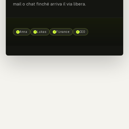
mail o chat finché arriva il via libera.
✓
Anna
✓
Lukas
✓
Finance
✓
CEO