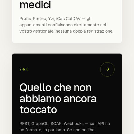
medici
Profis, Pretec, Yzi, iCal/CalDAV — gli
appuntamenti confluiscono direttamente nel
vostro gestionale, nessuna doppia registrazione.
→
/04
Quello che non
abbiamo ancora
toccato
REST, GraphQL, SOAP, Webhooks — se l'API ha
un formato, lo parliamo. Se non ce l'ha,