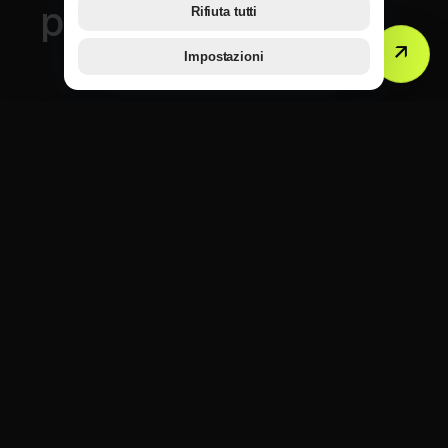
per
voi.
Rifiuta tutti
↗
Impostazioni
API
Interfacce
verso DATEV, ASA, SDI, Stripe,
HubSpot e molti altri sistemi.
PORTFOLIO · PROGETTI TRASVERSALI
UE