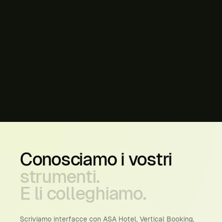
Conosciamo
i
vostri
strumenti.
E
li
colleghiamo.
Scriviamo interfacce con ASA Hotel, Vertical Booking,