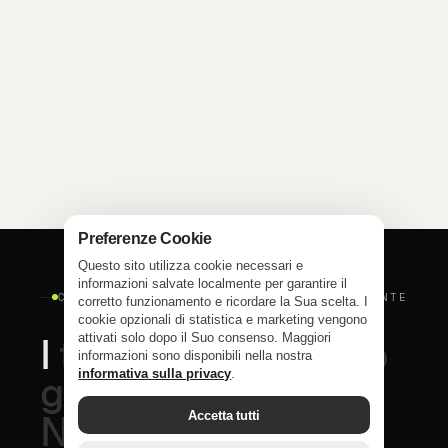
Preferenze Cookie
Questo sito utilizza cookie necessari e
informazioni salvate localmente per garantire il
COSA OFFRE UN'INTEGRAZIONE INTELLIGENTE
corretto funzionamento e ricordare la Sua scelta. I
cookie opzionali di statistica e marketing vengono
attivati solo dopo il Suo consenso. Maggiori
I
tool
giusti
esistono
informazioni sono disponibili nella nostra
informativa sulla privacy
.
già.
Accetta tutti
Noi
li
colleghiamo