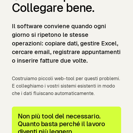
Collegare bene.
Il
software
conviene
quando
ogni
giorno
si
ripetono
le
stesse
operazioni:
copiare
dati,
gestire
Excel,
cercare
email,
registrare
appuntamenti
o
inserire
fatture
due
volte.
Costruiamo piccoli web-tool per questi problemi.
E colleghiamo i vostri sistemi esistenti in modo
che i dati fluiscano automaticamente.
Non più tool del necessario.
Quanto basta perché il lavoro
diventi più leggero.