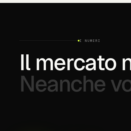
I NUMERI
Il
mercato
Neanche
vo