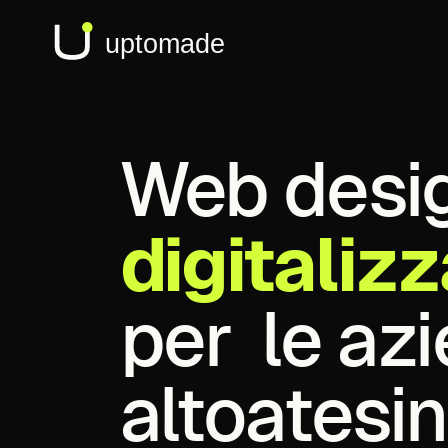
Web
desi
digitaliz
per
le
az
altoatesin