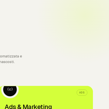
tomatizzata e
nascosti.
(c)
ADS
Ads & Marketing