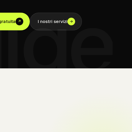
dige
ratuita
I nostri servizi
↗
→