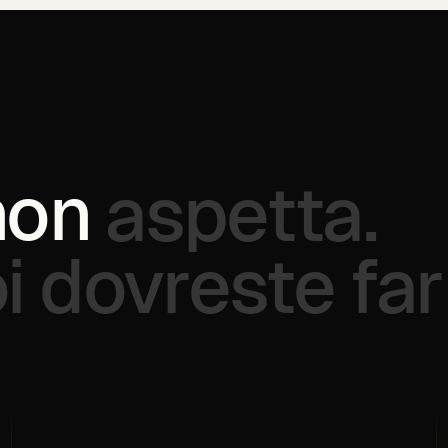
non
aspetta.
i
dovreste
far