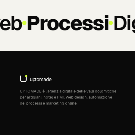
eb
Processi
Dig
UPTOMADE è l'agenzia digitale delle valli dolomitiche
per artigiani, hotel e PMI. Web design, automazione
dei processi e marketing online.