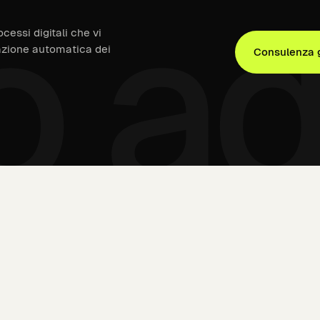
o a
cessi digitali che vi
eazione automatica dei
Consulenza g