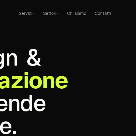
Servizi
Settori
Chi siamo
Contatti
gn
&
zazione
iende
e.