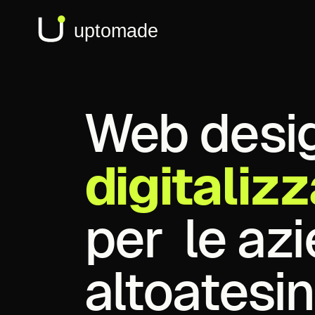
Web
desi
digitaliz
per
le
az
altoatesin