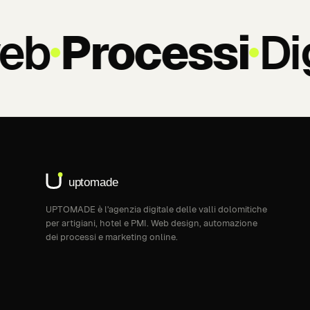
eb
Processi
Dig
UPTOMADE è l'agenzia digitale delle valli dolomitiche
per artigiani, hotel e PMI. Web design, automazione
dei processi e marketing online.