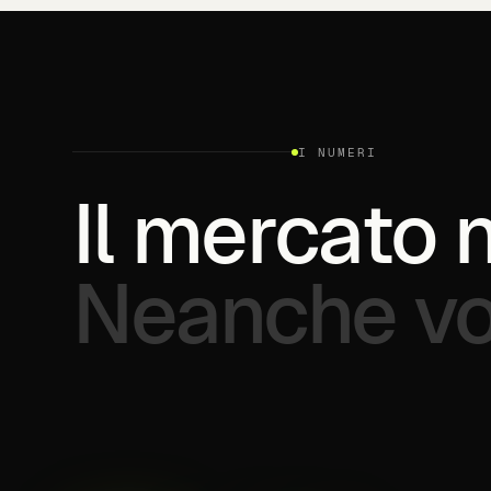
I NUMERI
Il
mercato
Neanche
vo