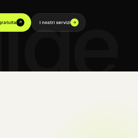
dige
ratuita
I nostri servizi
↗
→