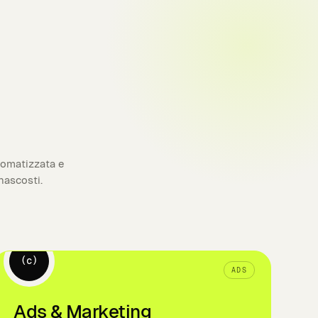
tomatizzata e
nascosti.
(c)
ADS
Ads & Marketing