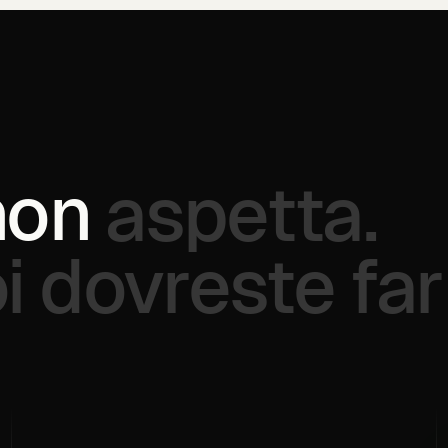
non
aspetta.
i
dovreste
far