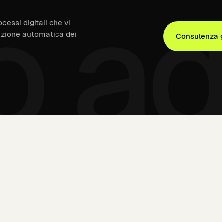
o a
cessi digitali che vi
eazione automatica dei
Consulenza g