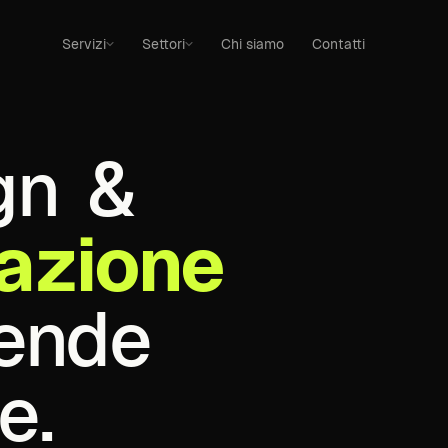
Servizi
Settori
Chi siamo
Contatti
gn
&
zazione
iende
e.