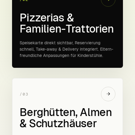
Pizzerias &
Familien-Trattorien
Speisekarte direkt sichtbar, Reservierung
schnell, Take-away & Delivery integriert. Eltern-
freundliche Anpassungen für Kinderstühle.
→
/03
Berghütten, Almen
& Schutzhäuser