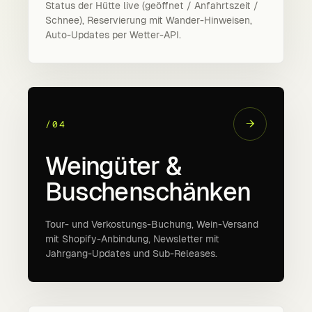
Status der Hütte live (geöffnet / Anfahrtszeit /
Schnee), Reservierung mit Wander-Hinweisen,
Auto-Updates per Wetter-API.
→
/04
Weingüter &
Buschenschänken
Tour- und Verkostungs-Buchung, Wein-Versand
mit Shopify-Anbindung, Newsletter mit
Jahrgang-Updates und Sub-Releases.