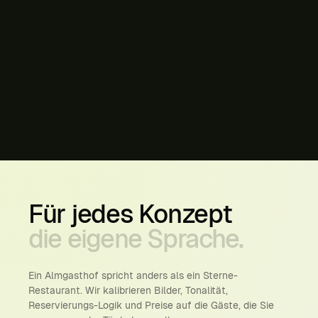
Für
jedes
Konzept
die
eigene
Sprache.
Ein Almgasthof spricht anders als ein Sterne-
Restaurant. Wir kalibrieren Bilder, Tonalität,
Reservierungs-Logik und Preise auf die Gäste, die Sie