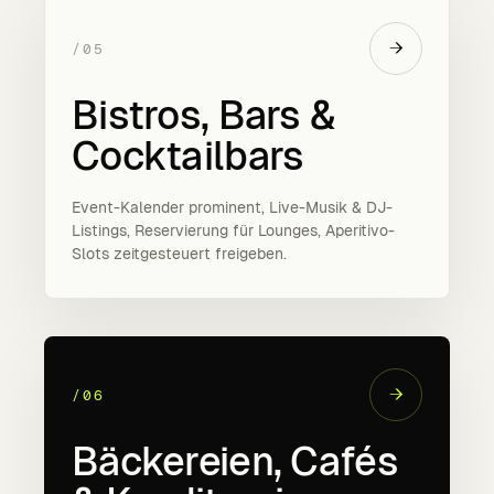
→
/05
Bistros, Bars &
Cocktailbars
Event-Kalender prominent, Live-Musik & DJ-
Listings, Reservierung für Lounges, Aperitivo-
Slots zeitgesteuert freigeben.
→
/06
Bäckereien, Cafés