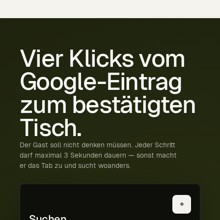
Vier
Klicks
vom
Google-Eintrag
zum
bestätigten
Tisch.
Der Gast soll nicht denken müssen. Jeder Schritt
darf maximal 3 Sekunden dauern — sonst macht
er das Tab zu und sucht woanders.
⌖
Suchen