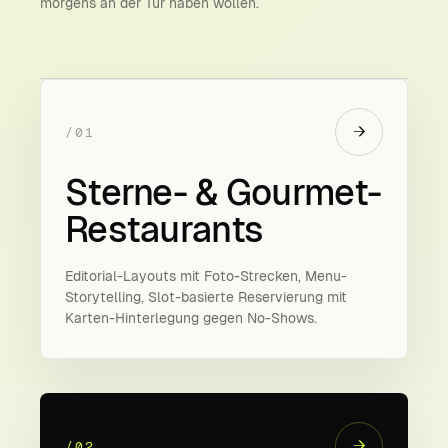
morgens an der Tür haben wollen.
→
/01
Sterne- & Gourmet-
Restaurants
Editorial-Layouts mit Foto-Strecken, Menu-
Storytelling, Slot-basierte Reservierung mit
Karten-Hinterlegung gegen No-Shows.
→
/02